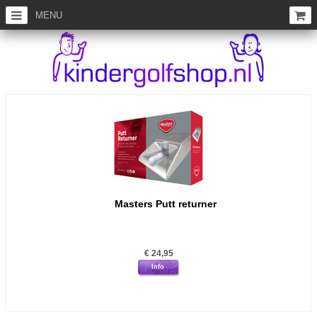
MENU
Masters Putt returner
€
24,95
Info