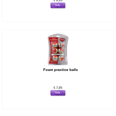
€
6,95
Info
Foam practice balls
€
7,95
Info