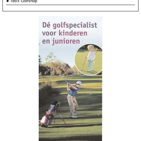
►Ted's Golfshop