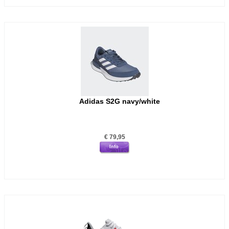
Adidas S2G navy/white
€
79,95
Info