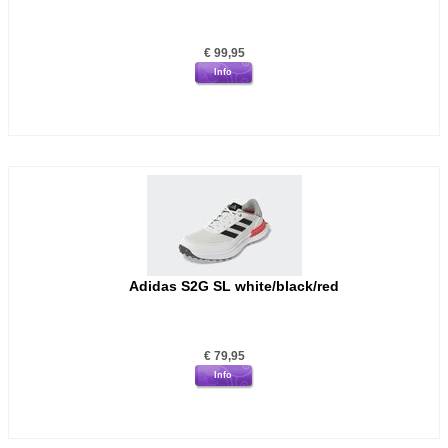
€
99,95
Info
Adidas S2G SL white/black/red
€
79,95
Info