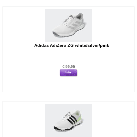
Adidas AdiZero ZG white/silver/pink
€
99,95
Info