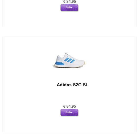
€
84,95
Info
Adidas S2G SL
€
84,95
Info