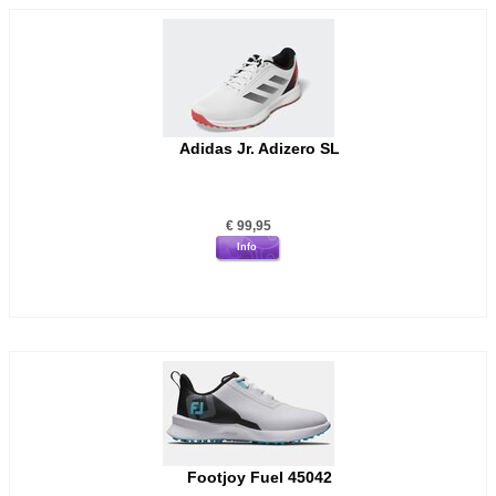
Adidas Jr. Adizero SL
€
99,95
Info
Footjoy Fuel 45042