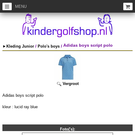
MENU
Adidas boys script polo
/
/
►Kleding Junior
Polo's boys
Vergroot
Adidas boys script polo
kleur : lucid ray blue
Foto('s):