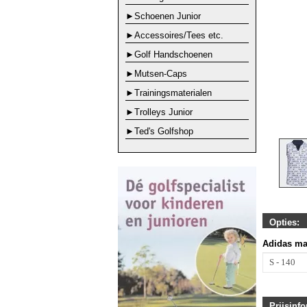
►Schoenen Junior
►Accessoires/Tees etc.
►Golf Handschoenen
►Mutsen-Caps
►Trainingsmaterialen
►Trolleys Junior
►Ted's Golfshop
Opties:
Adidas ma
Prijsinfo