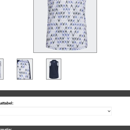
attabel:
rmatie: