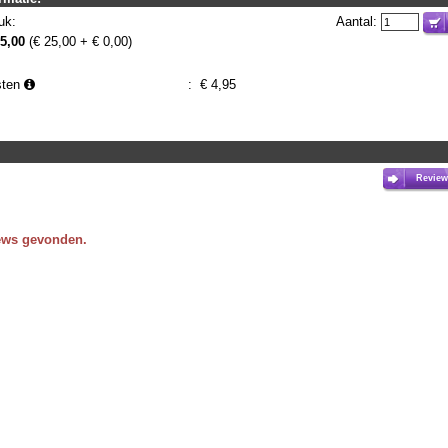
uk:
Aantal:
25,00
(€ 25,00 + € 0,00)
sten
:
€
4,95
Review
ews gevonden.