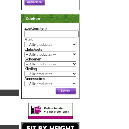
Aanmelden
Zoeken
Zoekterm(en)
Merk
Clubs/sets
Schoenen
Kleding
Accessoires
Zoeken