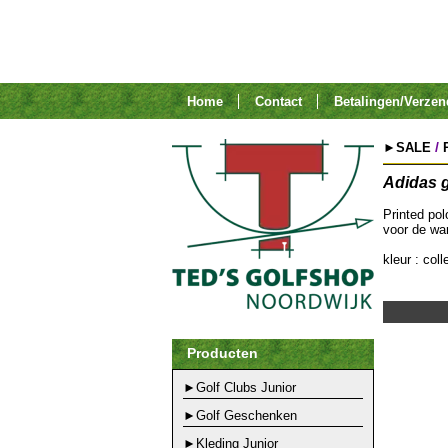
Home
Contact
Betalingen/Verze
/
►SALE
Adidas g
Printed po
voor de w
kleur : col
Producten
►Golf Clubs Junior
►Golf Geschenken
►Kleding Junior