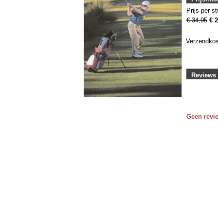
Prijs per st
€ 34,95
€ 
Verzendko
Reviews
Geen revi