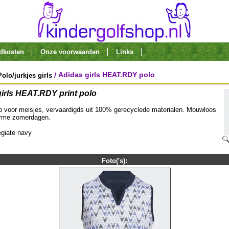
ndkosten
Onze voorwaarden
Links
Adidas girls HEAT.RDY polo
/
Polo/jurkjes girls
irls HEAT.RDY print polo
lo voor meisjes, vervaardigds uit 100% gerecyclede materialen. Mouwloos
arme zomerdagen.
legiate navy
Foto('s):